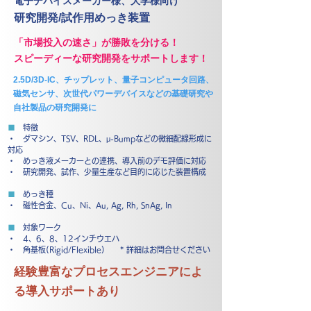
電子デバイスメーカー様、大学様向け
研究開発/試作用
めっき装置
「市場投入の速さ」が勝敗を分ける！
スピーディーな研究開発をサポートします！
2.5D/3D-IC、チップレット、量子コンピュータ回路、
磁気センサ、次世代パワーデバイスなどの基礎研究や
自社製品の研究開発に
■
特徴
・ ダマシン、TSV、RDL、
μ
-Bumpなどの微細配線形成に
対応
・ めっき液メーカーとの連携、導入前のデモ評価に対応
・ 研究開発、試作、少量生産など目的に応じた装置構成
■
めっき種
・ 磁性合金、Cu、Ni、Au, Ag, Rh, SnAg, In
■
対象ワーク
・ 4、6、8、12インチウエハ
・ 角基板(Rigid/Flexible)
* 詳細はお問合せください
経験豊富なプロセスエンジニアによ
る導入サポートあり