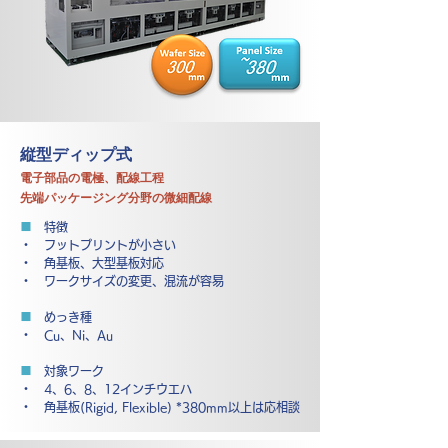
縦型ディップ式
電子部品の電極、配線工程
先端パッケージング分野の微細配線
■
特徴
・ フットプリントが小さい
・ 角基板、大型基板対応
・ ワークサイズの変更、混流が容易
■
めっき種
・ Cu、Ni、Au
■
対象ワーク
・ 4、6、8、12インチウエハ
・ 角基板(Rigid, Flexible) *380mm以上は応相談