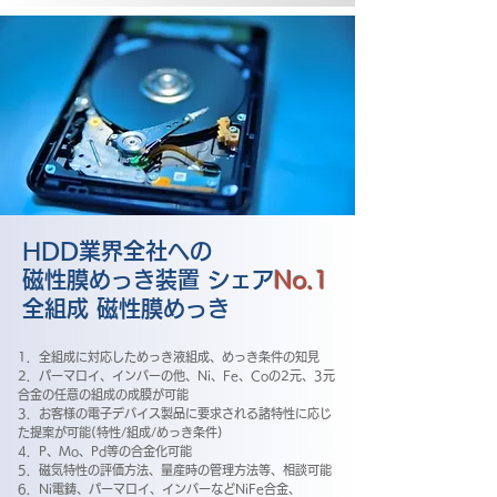
HDD業界全社への
磁性膜めっき装置 シェア
No.1
全組成 磁性膜めっき
1．全組成に対応しためっき液組成、めっき条件の知見
2．パーマロイ、インバーの他、
Ni、Fe、Coの2元、3元
合金の
任意の組成の成膜が可能
3．お客様の電子デバイス製品に要求される諸特性に応じ
た提案が可能
(特性/組成/めっき条件)
4．P、Mo、Pd等の合金化可能
5．磁気特性の評価方法、量産時の管理方法等、相談可能
6．Ni電鋳、パーマロイ、インバーなどNiFe合金、