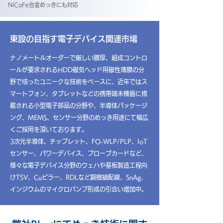
NiCoFe合金めっきにも対応
東設の目指す電子デバイス関連市場
ナノメートルオーダーで厳しい膜厚、組成コントロ
ールが要求されるHDD磁気ヘッド用磁性薄膜の
分
野で培ったユニークな技術をベースに、近年ではス
マートフォン、
タブレットなどの携帯端末機器に
搭
載される小型電子部品の分野や、半導体パッケージ
ング、MEMS、
センサー分野のめっき用途にて
幅広
くご採用を頂いております。
3次元半導体、チップレット、FO-WLP/PLP、IoT
センサー、パワーデバイス、プローブカードなど、
様々な電子デバイス分野のウェハや基板製造工程向
けTSV、Cuピラー、RDLなど銅微細配線、SnAg、
インジウムのマイクロバンプ形成の引合い増加中。