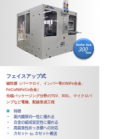
フェイスアップ式
磁性膜（パーマロイ、インバー等のNiFe合金、
FeCo/NiFeCo合金）
先端パッケージング分野のTSV、RDL、マイクロバ
ンプなど電極、配線形成工程
■
特徴
・ 面内膜厚均一性に優れる
・ 合金の組成安定性に優れる
・ 高腐食性めっき膜への対応
・ カセット to カセット搬送