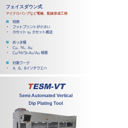
フェイスダウン式
マイクロバンプなど電極、配線形成工程
■
特徴
・ フットプリントが小さい
・ カセット to カセット搬送
■
めっき種
・ Cu、Ni、Au
・ Cu/Ni/St-Au/Au 積層
■
対象ワーク
・ 4、6、8インチウエハ
T
ESM-VT
Semi-Automated Vertical
Dip Plating Tool