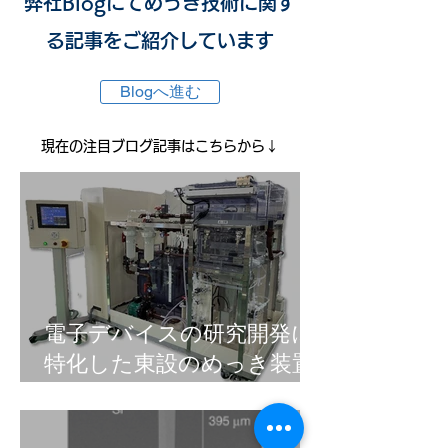
弊社Blogにてめっき技術に関す
る記事をご紹介しています
Blogへ進む
現在の注目ブログ記事はこちらから↓
電子デバイスの研究開発に
特化した東設のめっき装置
製品シリーズ「Tosetz R&D
Tool」