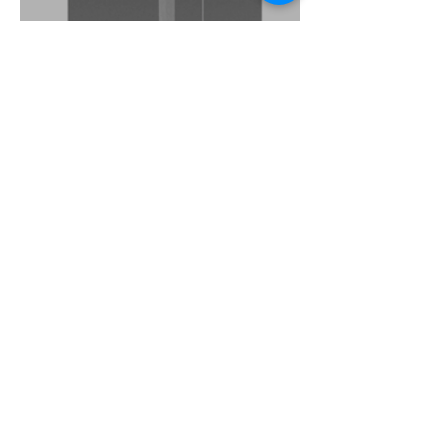
マイクロエレクトロニクス
シンポジウム（MES2025）
からTSV形成におけるめっ
きプロセスに関する発表を
ご紹介
【ICEP2025参加レポート】
半導体先端パッケージング
の潮流に乗る！東設のめっ
1
/
8