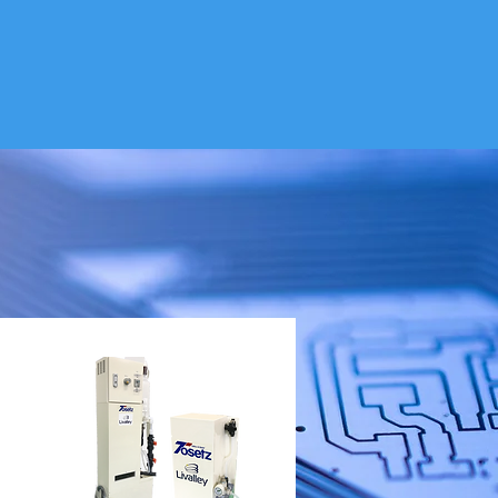
Share the amazing things
customers are saying