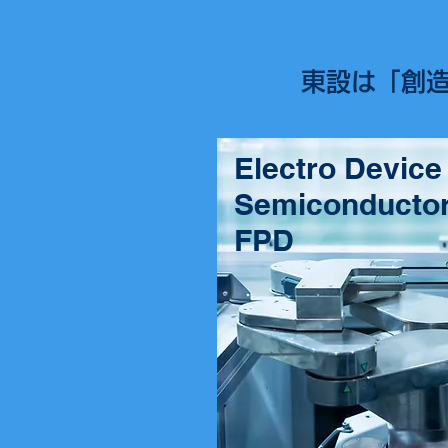
東設は「創
Electro Device
Semiconducto
FPD