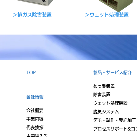
about your business.
about your business.
Double click, or click Edit
Double click, or click Edit
＞排ガス除害装置
＞ウェット処理装置
Text to make it yours.
Text to make it yours.
TOP
製品・サービス紹介
めっき装置
除害装置
会社情報
ウェット処理装置
会社概要
​
脱気システム
​
​事業内容
デモ・試作・受託加工
代表挨拶
プロセスサポート&コ
主要納入先