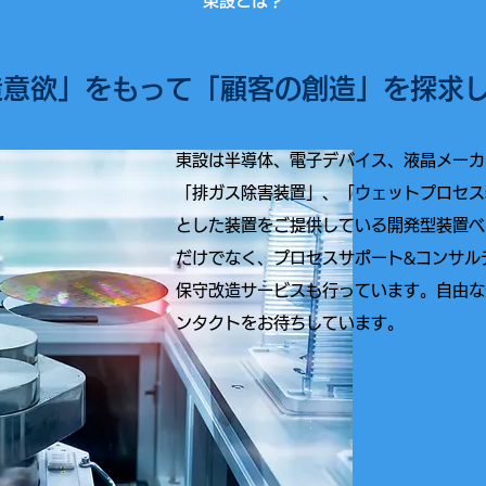
​東設とは？
造意欲」をもって「顧客の創造」を探求
東設は半導体、電子デバイス、液晶メーカ
「排ガス除害装置」、「ウェットプロセス
r
とした装置をご提供している開発型装置ベ
だけでなく、プロセスサポート&コンサル
保守改造サービスも行っています。自由な
ンタクトをお待ちしています。