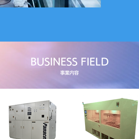
BUSINESS FIELD
​事業内容
Share the amazing things
Share the amazing things
customers are saying
customers are saying