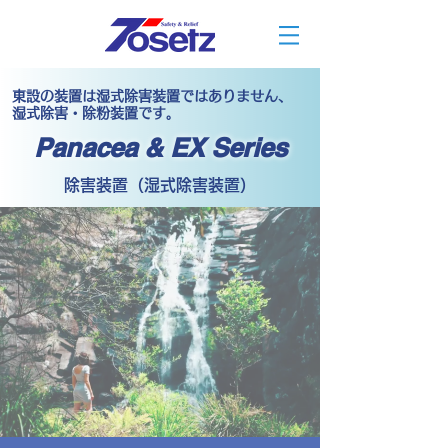
東設の装置は湿式除害装置ではありません、
湿式除害・除粉装置です。
Panacea & EX Series
除害装置（湿式除害装置）