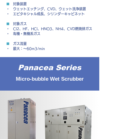
■
対象装置
・ ウェットエッチング、CVD、ウェット洗浄装置
・ エピタキシャル成長、シリンダーキャビネット
■
対象ガス
・ Cl2、HF、HCl、HNO3、NH4、CVD燃焼排ガス
・ 有機・無機系ガス
■
ガス流量
・ 最大：～60m3/min
Panacea Series
Micro-bubble Wet Scrubber