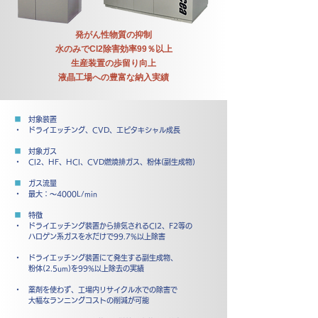
発がん性物質の抑制
水のみでCl2除害効率99％以上
生産装置の歩留り向上
​液晶工場への豊富な納入実績
■
対象装置
・ ドライエッチング、CVD、エピタキシャル成長
■
対象ガス
・ Cl2、HF、HCl、CVD燃焼排ガス、粉体(副生成物)
■
ガス流量
・ 最大：～4000L/min
■
特徴
・ ドライエッチング装置から排気されるCl2、F2等の
ハロゲン系ガスを
水だけで99.7%以上除害
・ ドライエッチング装置にて発生する副生成物、
粉体(2.5um)を
99%以上除去の実績
・ 薬剤を使わず、工場内リサイクル水での除害で
大幅なランニング
コストの削減が可能