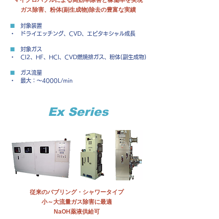
マイクロバブルによる高効率除害と稼働率を実現
​ガス除害、粉体(副生成物)除去の豊富な実績
■
対象装置
・ ドライエッチング、CVD、エピタキシャル成長
■
対象ガス
・ Cl2、HF、HCl、CVD燃焼排ガス、粉体(副生成物)
■
ガス流量
・ 最大：～4000L/min
Ex Series
従来のバブリング・シャワータイプ
​小～大流量ガス除害に最適
NaOH薬液供給可