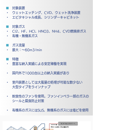
■
対象装置
・ ウェットエッチング、CVD、ウェット洗浄装置
・ エピタキシャル成長、シリンダーキャビネット
■
対象ガス
・ Cl2、HF、HCl、HNO3、NH4、CVD燃焼排ガス
・ 有機・無機系ガス
■
ガス流量
・ 最大：～60m3/min
■
特徴
・ 豊富な納入実績による安定稼働を実現
・ 国内外で1000台以上の納入実績があり
・ 室内装置としては大風量の処理が可能な数少ない
大型タイプをラインナップ
・ 耐食性のファンを使用。ファンインペラー部のガスの
シールと腐食防止対策
・ 有機系のガスにはSUS、無機系のガスには塩ビを使用