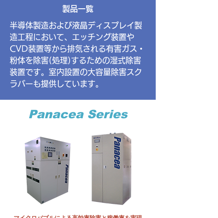
製品一覧
半導体製造および液晶ディスプレイ製
造工程において、エッチング装置や
CVD装置等から排気される
有害ガス・
粉体を除害(処理)するための湿式除害
装置です。
室内設置の大容量除害スク
ラバーも提供しています。
Panacea Series