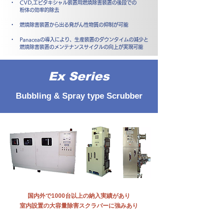
・ CVD,エピタキシャル装置用燃焼除害装置の後段での
粉体の効率的除去
・ 燃焼除害装置から出る発がん性物質の抑制が可能
・ Panaceaの導入により、生産装置のダウンタイムの減少と
燃焼除害装置のメンテナンスサイクルの向上が実現可能
Ex Series
Bubbling & Spray type Scrubber
国内外で1000台以上の納入実績があり
室内設置の大容量除害スクラバーに強みあり