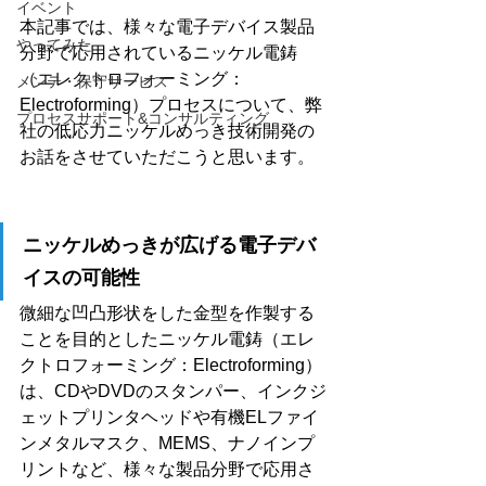
イベント
本記事では、様々な電子デバイス製品
やってみた
分野で応用されているニッケル電鋳
（エレクトロフォーミング：
メンテ・保守サービス
Electroforming）プロセスについて、弊
プロセスサポート&コンサルティング
社の低応力ニッケルめっき技術開発の
お話をさせていただこうと思います。
ニッケルめっきが広げる電子デバ
イスの可能性
微細な凹凸形状をした金型を作製する
ことを目的としたニッケル電鋳（エレ
クトロフォーミング：Electroforming）
は、CDやDVDのスタンパー、インクジ
ェットプリンタヘッドや有機ELファイ
ンメタルマスク、MEMS、ナノインプ
リントなど、様々な製品分野で応用さ