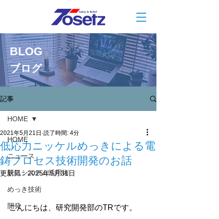
BLOG
ブログ
記事
HOME
2021年5月21日
読了時間: 4分
HOME
低応力ニッケルめっきによる電
ニュース
鋳プロセス技術開発のお話
脱気システム活用術
更新日：
2025年5月31日
めっき技術
開発
こんにちは、研究開発部のTRです。