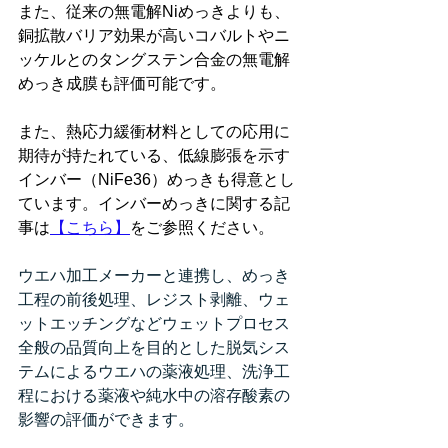
また、従来の無電解Niめっきよりも、
銅拡散バリア効果が高いコバルトやニ
ッケルとのタングステン合金の無電解
めっき成膜も評価可能です。
また、熱応力緩衝材料としての応用に
期待が持たれている、低線膨張を示す
インバー（NiFe36）めっきも得意とし
ています。インバーめっきに関する記
事は
【こちら】
をご参照ください。
ウエハ加工メーカーと連携し、めっき
工程の前後処理、レジスト剥離、ウェ
ットエッチングなどウェットプロセス
全般の品質向上を目的とした脱気シス
テムによるウエハの薬液処理、洗浄工
程における薬液や純水中の溶存酸素の
影響の評価ができます。