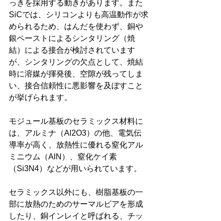
っきを採用する動きがあります。また
SiCでは、シリコンよりも高温動作が求
められるため、はんだを使わず、銅や
銀ペーストによるシンタリング（焼
結）による接合が検討されています
が、シンタリングの欠点として、焼結
時に溶媒が揮発後、空隙が残ってしま
い、接合信頼性に悪影響を及ぼすこと
が挙げられます。 
モジュール基板のセラミックス材料に
は、アルミナ（Al2O3）の他、電気伝
導率が高く、放熱性に優れる窒化アル
ミニウム（AlN）、窒化ケイ素
（Si3N4）などが用いられています。 
セラミックス以外にも、樹脂基板の一
部に放熱のためのサーマルビアを形成
したり、銅インレイと呼ばれる、チッ