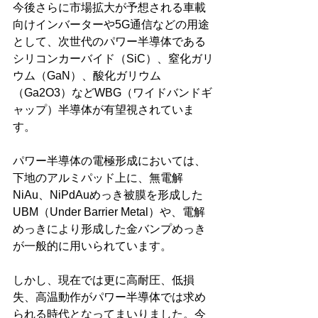
今後さらに市場拡大が予想される車載
向けインバーターや5G通信などの用途
として、次世代のパワー半導体である
シリコンカーバイド（SiC）、窒化ガリ
ウム（GaN）、酸化ガリウム
（Ga2O3）などWBG（ワイドバンドギ
ャップ）半導体が有望視されていま
す。
パワー半導体の電極形成においては、
下地のアルミパッド上に、無電解
NiAu、NiPdAuめっき被膜を形成した
UBM（Under Barrier Metal）や、電解
めっきにより形成した金バンプめっき
が一般的に用いられています。
しかし、現在では更に高耐圧、低損
失、高温動作がパワー半導体では求め
られる時代となってまいりました。今