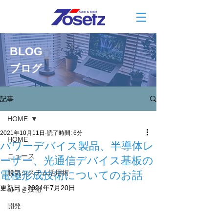
BLOG
ブログ
記事
HOME
2021年10月11日
読了時間: 6分
HOME
パワーデバイス製品、半導体レ
ニュース
ーザー、光通信デバイス基板の
脱気システム活用術
電極形成技術についてのお話
更新日：
2024年7月20日
めっき技術
開発