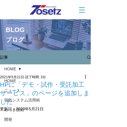
BLOG
ブログ
記事
HOME
2021年5月21日
読了時間: 3分
HOME
HPに「デモ・試作・受託加工
ニュース
サービス」のページを追加しま
脱気システム活用術
した
更新日：
2023年5月21日
めっき技術
開発