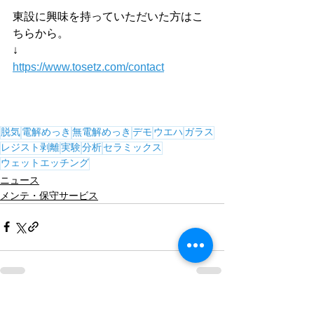
東設に興味を持っていただいた方はこ
ちらから。
↓
https://www.tosetz.com/contact
脱気
電解めっき
無電解めっき
デモ
ウエハ
ガラス
レジスト剥離
実験
分析
セラミックス
ウェットエッチング
ニュース
メンテ・保守サービス
すべて表示
関連記事