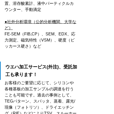
置、溶存酸素計、液中パーティクルカ
ウンター、手動滴定
●社外分析環境（公的分析機関、大学な
ど）
FE-SEM（FIB,CP）、SEM、EDX、応
力測定、磁気特性（VSM）、硬度（ビ
ッカース硬さ）など
ウエハ加工サービス(外注)、受託加
工も承ります！
お客様のご要望に応じて、シリコンや
各種基板の加工サンプルの調達を行う
ことも可能です。過去の事例として、
TEGパターン、スパッタ、蒸着、露光/
現像（フォトリソ）、ドライエッチン
グ（RIE）などによりTSV、スルーホー