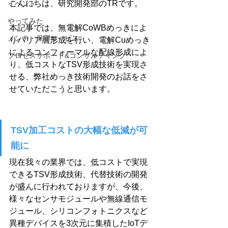
こんにちは、研究開発部のTRです。
イベント
やってみた
本記事では、無電解CoWBめっきによ
メンテ・保守サービス
りバリア層形成を行い、電解Cuめっき
によるコンフォーマルな配線形成によ
プロセスサポート&コンサルティング
り、低コストなTSV形成技術を実現さ
せる、弊社めっき技術開発のお話をさ
せていただこうと思います。
TSV加工コストの大幅な低減が可
能に
現在我々の業界では、低コストで実現
できるTSV形成技術、代替技術の開発
が盛んに行われておりますが、今後、
様々なセンサモジュールや無線通信モ
ジュール、シリコンフォトニクスなど
異種デバイスを3次元に集積したIoTデ