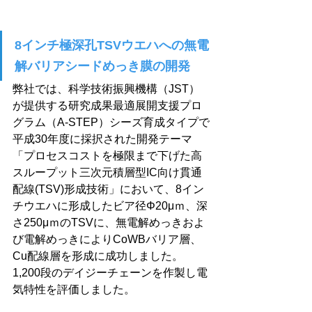
8インチ極深孔TSVウエハへの無電
解バリアシードめっき膜の開発
弊社では、科学技術振興機構（JST）
が提供する研究成果最適展開支援プロ
グラム（A-STEP）シーズ育成タイプで
平成30年度に採択された開発テーマ
「プロセスコストを極限まで下げた高
スループット三次元積層型IC向け貫通
配線(TSV)形成技術」において、8イン
チウエハに形成したビア径Φ20μｍ、深
さ250μｍのTSVに、無電解めっきおよ
び電解めっきによりCoWBバリア層、
Cu配線層を形成に成功しました。
1,200段のデイジーチェーンを作製し電
気特性を評価しました。