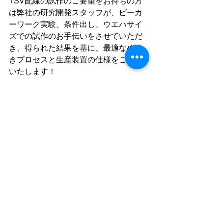
TSV配線の試作のご要望をお持ちの方
は弊社の研究開発スタッフが、ビーカ
ーワーク実験、条件出し、ウエハサイ
ズでの試作のお手伝いをさせていただ
き、得られた結果を基に、最適なめっ
きプロセスと生産装置の仕様をご提案
いたします！
東設に興味を持っていただいた方はこ
ちらから。
↓
https://www.tosetz.com/contact
TSV
電解めっき
無電解めっき
高アスペクト比
5G
エッジコンピューティング
試作
シリコンインターポーザ
デモ評価
ビアフィリングめっき
ウエハ加工
シリコンフォトニクス
センサ
仮貼り合わせ
深堀エッチング
スパッタ
ニュース