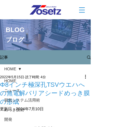
BLOG
ブログ
記事
HOME
2022年5月15日
読了時間: 4分
HOME
Φ8インチ極深孔TSVウエハへ
ニュース
の無電解バリアシードめっき膜
脱気システム活用術
の形成
更新日：
2024年7月10日
めっき技術
開発